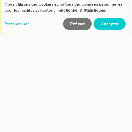
Nous utilisons des cookies et traitons des données personnelles
Gestion
pour les finalités suivantes :
Fonctionnel & Statistiques
.
des
Personnaliser
Refuser
Accepter
cookies
19.08.2025
The activity answer keys are available
on NovaPro.
The answer keys for teachers are now all available
directly on NovaPro.
NovaPro