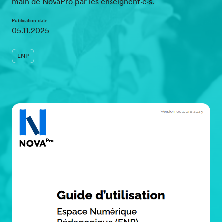
main de NovaPro par les enseignent·e·s.
Publication date
05.11.2025
ENP