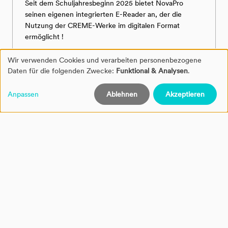
Seit dem Schuljahresbeginn 2025 bietet NovaPro
seinen eigenen integrierten E-Reader an, der die
Nutzung der CREME-Werke im digitalen Format
ermöglicht !
Liseuse
Wir verwenden Cookies und verarbeiten personenbezogene
Verwendung
Daten für die folgenden Zwecke:
Funktional & Analysen
.
von
Anpassen
Ablehnen
Akzeptieren
personenbezogenen
Daten
und
Cookies
19.08.2025