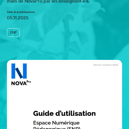
main de NovaPro par les enseignent·e·s.
Data di pubblicazione
05.11.2025
ENP