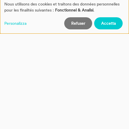
Nous utilisons des cookies et traitons des données personnelles
Gestion
pour les finalités suivantes :
Fonctionnel & Analisi
.
des
Personalizza
Refuser
Accetta
cookies
19.08.2025
Le soluzioni delle attività sono
disponibili su NovaPro
Le soluzioni per gli insegnanti sono ora tutte disponibili
direttamente su NovaPro.