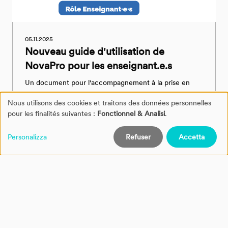
05.11.2025
Nouveau guide d'utilisation de
NovaPro pour les enseignant.e.s
Un document pour l'accompagnement à la prise en
main de NovaPro par les enseignent·e·s.
Nous utilisons des cookies et traitons des données personnelles
Gestion
pour les finalités suivantes :
Fonctionnel & Analisi
.
ENP
des
Personalizza
Refuser
Accetta
cookies