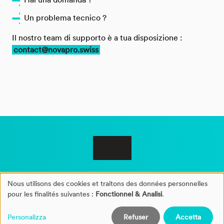
Un problema tecnico ?
Il nostro team di supporto è a tua disposizione :
contact@novapro.swiss
Nous utilisons des cookies et traitons des données personnelles
Gestion
pour les finalités suivantes :
Fonctionnel & Analisi
.
©2026 NovaPro®
des
Personalizza
Refuser
Accetta
Note Legali
Protezione dei dati