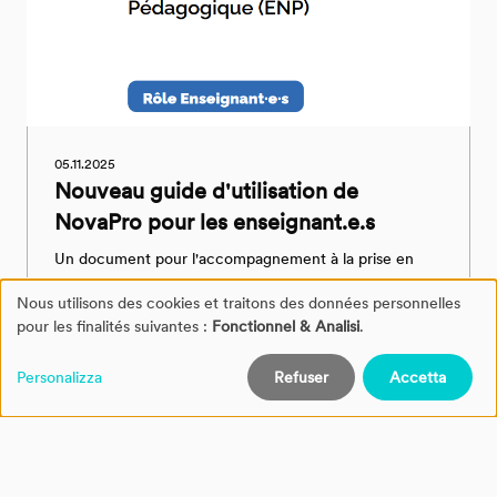
05.11.2025
Nouveau guide d'utilisation de
NovaPro pour les enseignant.e.s
Un document pour l'accompagnement à la prise en
main de NovaPro par les enseignent·e·s.
Nous utilisons des cookies et traitons des données personnelles
Gestion
pour les finalités suivantes :
Fonctionnel & Analisi
.
ENP
des
Personalizza
Refuser
Accetta
cookies