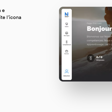
a e
te l’icona