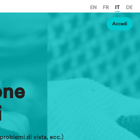
EN
FR
IT
DE
Accedi
one
i
problemi di vista, ecc.)