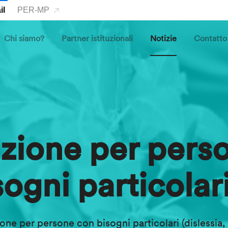
il
PER-MP
Chi siamo?
Partner istituzionali
Notizie
Contatto
zione per pers
ogni particolar
ne per persone con bisogni particolari (dislessia, 