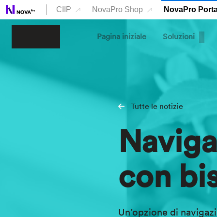
Skip to main content
CIIP
NovaPro Shop
NovaPro Porta
Pagina iniziale
Soluzioni
Tutte le notizie
Naviga
con bis
Un’opzione di navigazio