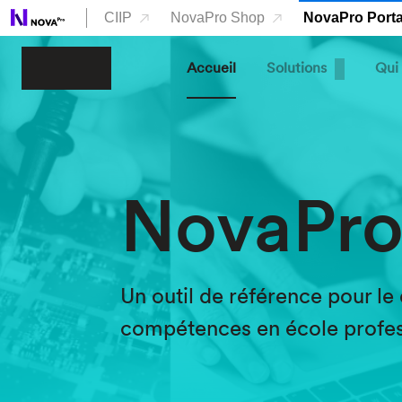
Aller au contenu principal
CIIP
NovaPro Shop
NovaPro Porta
Accueil
Solutions
Qui
NovaPr
Un outil de référence pour l
compétences en école profes