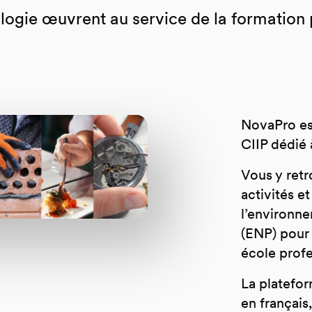
ologie œuvrent au service de la formation 
NovaPro est
CIIP dédié 
Vous y ret
activités e
l’environn
(ENP) pour
école profe
La platefo
en français,